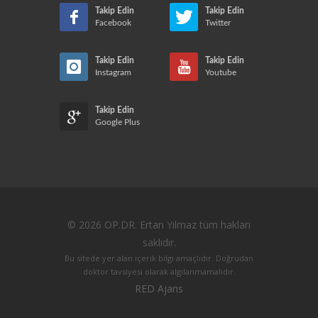
Takip Edin
Takip Edin
Facebook
Twitter
Takip Edin
Takip Edin
Instagram
Youtube
Takip Edin
Google Plus
© 2026 OP.DR. Ertan Yılmaz tüm hakları
saklıdır.
Bu sitede yer alan içerik bilgi amaçlıdır. Doğrudan
doktor tavsiyesi olarak algılanmamalıdır.
RED Ajans