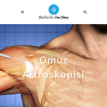
Omuz
Artroskopisi
Ortopedi ve Travmatoloji